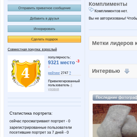
Комплименты
Отправить приватное сообщение
Комплиментов нет.
Вы не авторизованы! Чтоб
Добавить в друзья
Игнорировать
Сделать подарок
Метки лидеров
Совместная покупка: взрослый
популярность:
-3
9321 место
↓
Интервью
рейтинг
2747
?
Привилегированный
пользователь
4
уровня
Последние
фотогра
Статистика портрета:
сейчас просматривают портрет - 0
зарегистрированные пользователи
посетившие портрет за 7 дней - 0